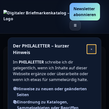
Newsletter
abonnieren
☰
Der PHILALETTER – kurzer
×
Hinweis
Den Katalogwert von
Im
PHILALETTER
schreibe ich dir
deutschen Briefmarken
gelegentlich, wenn ich Inhalte auf dieser
online bestimmen /
Webseite ergänze oder überarbeite oder
wenn ich etwas für sammelwürdig halte.
ermitteln
🧭
Hinweise zu neuen oder geänderten
Seiten
Briefmarke zu Westberlin
📚
Einordnung zu Katalogen,
Freimarken: Unfallverhütung
Sammelgebieten oder Begriffen