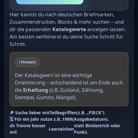
Hier kannst du nach deutschen Briefmarken,
Zusammendrucken, Blocks & mehr suchen – und
dir die passenden
Katalogwerte
anzeigen lassen.
Am besten verfeinerst du deine Suche Schritt für
Schritt.
ℹ️ Hinweis
Der Katalogwert ist eine wichtige
Orientierung – entscheidend ist am Ende auch
die
Erhaltung
(z.B. Zustand, Zähnung,
Stempel, Gummi, Mängel).
🔎 Suche lieber mit
Teilbegriffen
(z.B. „PIECK“).
🗓️ Für ein Jahr nutze z.B.
.1989
(Ausgabedatum).
✍️ Trenne besser
statt Bindestrich oder
Leerzeichen
mit
Punkt.