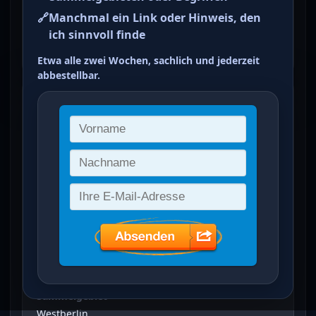
10 Pfg siena
🔗
Manchmal ein Link oder Hinweis, den
ich sinnvoll finde
ein Treffer von 3
Etwa alle zwei Wochen, sachlich und jederzeit
abbestellbar.
Freimarken: Unfallverhütung
(
10
Pfg
)
Vergrößertes Bild bei Klick auf Bild
Ausgabeanlass
Freimarken: Unfallverhütung
Sammelgebiet
Westberlin