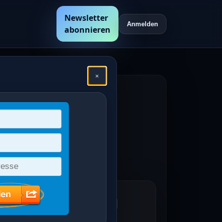
Newsletter
Anmelden
abonnieren
×
hen
en /
vinzwappen 1 Pfg