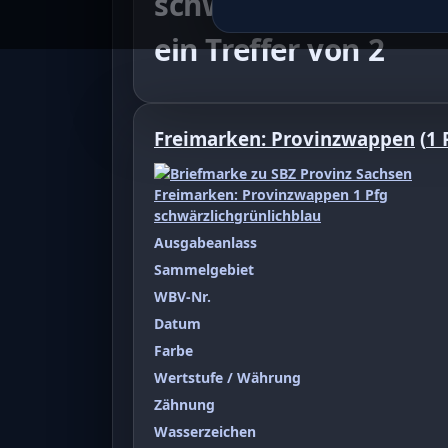
schwärzlichgrünlich
ein Treffer von 2
Freimarken: Provinzwappen
(
1 
Ausgabeanlass
Sammelgebiet
WBV-Nr.
Datum
Farbe
Wertstufe / Währung
Zähnung
Wasserzeichen