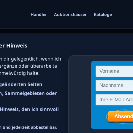
Händler
Auktionshäuser
Kataloge
er Hinweis
gwert von deutsc
h dir gelegentlich, wenn ich
 ergänze oder überarbeite
 online bestimm
mmelwürdig halte.
geänderten Seiten
n, Sammelgebieten oder
inweis, den ich sinnvoll
rovinz Sachsen Freimarken: Pro
 und jederzeit abbestellbar.