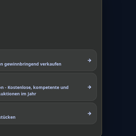
→
nen gewinnbringend verkaufen
→
on - Kostenlose, kompetente und
Auktionen im Jahr
→
stücken