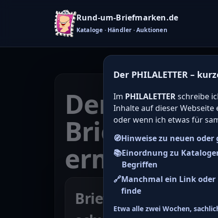
Rund-um-Briefmarken.de
Kataloge · Händler · Auktionen
Der PHILALETTER – kurz
Den Katalo
Im
PHILALETTER
schreibe ic
Inhalte auf dieser Webseite
Briefmarken
oder wenn ich etwas für sa
🧭
Hinweise zu neuen oder 
ermitteln
📚
Einordnung zu Kataloge
Begriffen
🔗
Manchmal ein Link oder H
finde
Briefmarke zu SBZ P
Etwa alle zwei Wochen, sachlich