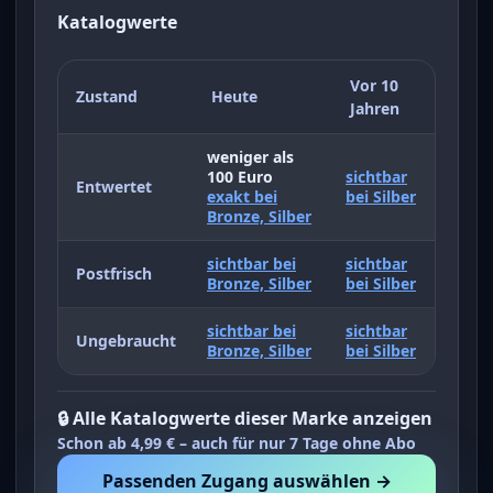
Katalogwerte
Vor 10
Zustand
Heute
Jahren
weniger als
100 Euro
sichtbar
Entwertet
exakt bei
bei Silber
Bronze, Silber
sichtbar bei
sichtbar
Postfrisch
Bronze, Silber
bei Silber
sichtbar bei
sichtbar
Ungebraucht
Bronze, Silber
bei Silber
🔒 Alle Katalogwerte dieser Marke anzeigen
Schon ab 4,99 € – auch für nur 7 Tage ohne Abo
Passenden Zugang auswählen →