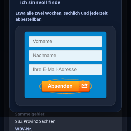
ich sinnvoll finde
orangebraun
Etwa alle zwei Wochen, sachlich und jederzeit
ein Treffer von 2
abbestellbar.
Freimarken: Provinzwappen
(
3 Pfg
)
Vergrößertes Bild bei Klick auf Bild
Ausgabeanlass
Freimarken: Provinzwappen
Sammelgebiet
SBZ Provinz Sachsen
WBV-Nr.