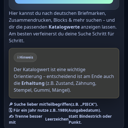
Hier kannst du nach deutschen Briefmarken,
Zusammendrucken, Blocks & mehr suchen – und
dir die passenden
Katalogwerte
anzeigen lassen.
Am besten verfeinerst du deine Suche Schritt für
Schritt.
ℹ️ Hinweis
Der Katalogwert ist eine wichtige
Orientierung – entscheidend ist am Ende auch
die
Erhaltung
(z.B. Zustand, Zähnung,
Stempel, Gummi, Mängel).
🔎 Suche lieber mit
Teilbegriffen
(z.B. „PIECK“).
🗓️ Für ein Jahr nutze z.B.
.1989
(Ausgabedatum).
✍️ Trenne besser
statt Bindestrich oder
Leerzeichen
mit
Punkt.