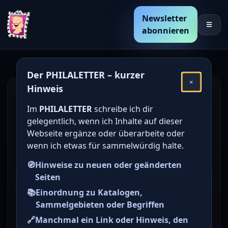
Newsletter
☰
abonnieren
Der PHILALETTER – kurzer
×
Hinweis
Den Katalogwert von
Im
PHILALETTER
schreibe ich dir
deutschen Briefmarken
gelegentlich, wenn ich Inhalte auf dieser
online bestimmen /
Webseite ergänze oder überarbeite oder
wenn ich etwas für sammelwürdig halte.
ermitteln
🧭
Hinweise zu neuen oder geänderten
Seiten
Briefmarke zu SBZ Provinz
📚
Einordnung zu Katalogen,
Sachsen Freimarken:
Sammelgebieten oder Begriffen
Provinzwappen 3 Pfg
🔗
Manchmal ein Link oder Hinweis, den