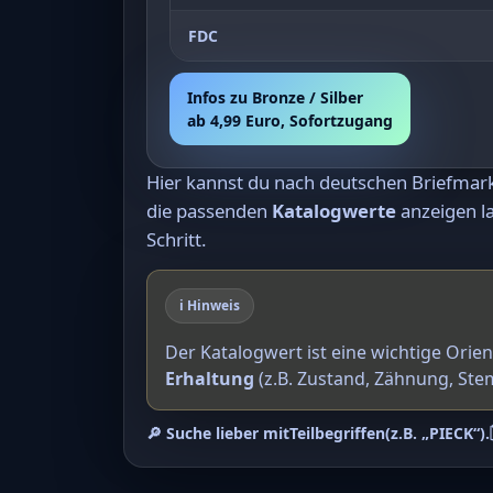
FDC
Infos zu Bronze / Silber
ab 4,99 Euro, Sofortzugang
Hier kannst du nach deutschen Briefma
die passenden
Katalogwerte
anzeigen la
Schritt.
ℹ️ Hinweis
Der Katalogwert ist eine wichtige Orie
Erhaltung
(z.B. Zustand, Zähnung, Ste
🔎 Suche lieber mit
Teilbegriffen
(z.B. „PIECK“).