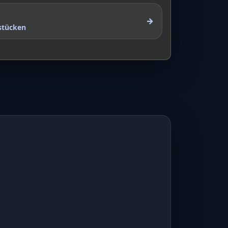
→
stücken