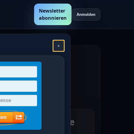
Newsletter
Anmelden
abonnieren
×
hen
en /
erie nur deutsche