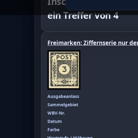
Inschrift 3 Pfg gra
ein Treffer von 4
Freimarken: Ziffernserie nur de
Ausgabeanlass
Sammelgebiet
WBV-Nr.
Datum
Farbe
Wertstufe / Währung