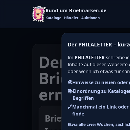
Rund-um-Briefmarken.de
Kataloge · Händler · Auktionen
Der PHILALETTER – kurz
Den Katalo
Im
PHILALETTER
schreibe ic
Inhalte auf dieser Webseite
Briefmarken
oder wenn ich etwas für sa
🧭
Hinweise zu neuen oder 
ermitteln
📚
Einordnung zu Kataloge
Begriffen
🔗
Manchmal ein Link oder H
finde
Briefmarke zu SBZ O
Etwa alle zwei Wochen, sachlich