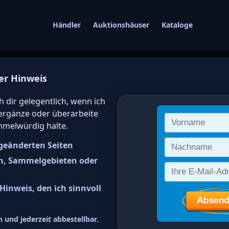
Händler
Auktionshäuser
Kataloge
er Hinweis
gwert von deutsc
h dir gelegentlich, wenn ich
 ergänze oder überarbeite
 online bestimm
mmelwürdig halte.
geänderten Seiten
n, Sammelgebieten oder
inweis, den ich sinnvoll
st-Sachsen Freimarken: Zifferns
 und jederzeit abbestellbar.