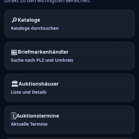
Direkt zu den wichtigsten Bereichen:
🔎
Kataloge
Kataloge durchsuchen
🏪
Briefmarkenhändler
Suche nach PLZ und Umkreis
🏛️
Auktionshäuser
Liste und Details
🗓️
Auktionstermine
Aktuelle Termine