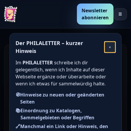
Newsletter
☰
abonnieren
Der PHILALETTER – kurzer
×
Hinweis
Den Katalogwert von
Im
PHILALETTER
schreibe ich dir
deutschen Briefmarken
gelegentlich, wenn ich Inhalte auf dieser
online bestimmen /
Webseite ergänze oder überarbeite oder
wenn ich etwas für sammelwürdig halte.
ermitteln
🧭
Hinweise zu neuen oder geänderten
Seiten
Briefmarke zu Deutsche
📚
Einordnung zu Katalogen,
Demokratische Republik
Sammelgebieten oder Begriffen
(DDR) Karl-Marx-Jahr Diverse
🔗
Manchmal ein Link oder Hinweis, den