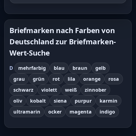
Briefmarken nach Farben von
Deutschland zur Briefmarken-
Wert-Suche
D
mehrfarbig
blau
braun
gelb
grau
grün
rot
lila
orange
rosa
schwarz
violett
weiß
zinnober
oliv
kobalt
siena
purpur
karmin
ultramarin
ocker
magenta
indigo