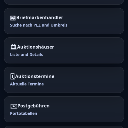
🏪
Briefmarkenhändler
Suche nach PLZ und Umkreis
🏛️
Auktionshäuser
Liste und Details
🗓️
Auktionstermine
Aktuelle Termine
✉️
Postgebühren
Portotabellen