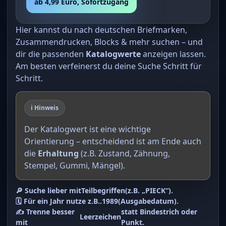
ab 4,99 Euro, Sofortzugang
Hier kannst du nach deutschen Briefmarken,
Zusammendrucken, Blocks & mehr suchen – und
dir die passenden
Katalogwerte
anzeigen lassen.
Am besten verfeinerst du deine Suche Schritt für
Schritt.
ℹ️ Hinweis
Der Katalogwert ist eine wichtige
Orientierung – entscheidend ist am Ende auch
die
Erhaltung
(z.B. Zustand, Zähnung,
Stempel, Gummi, Mängel).
🔎 Suche lieber mit
Teilbegriffen
(z.B. „PIECK“).
🗓️ Für ein Jahr nutze z.B.
.1989
(Ausgabedatum).
✍️ Trenne besser
statt Bindestrich oder
Leerzeichen
mit
Punkt.