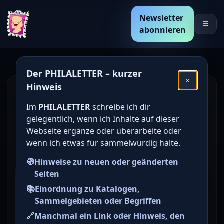
Newsletter
☰
abonnieren
Der PHILALETTER – kurzer
×
Hinweis
Den Katalogwert von
Im
PHILALETTER
schreibe ich dir
deutschen Briefmarken
gelegentlich, wenn ich Inhalte auf dieser
online bestimmen /
Webseite ergänze oder überarbeite oder
wenn ich etwas für sammelwürdig halte.
ermitteln
🧭
Hinweise zu neuen oder geänderten
Seiten
Briefmarke zu Bayern (BAY)
📚
Einordnung zu Katalogen,
90. Geburtstag von
Sammelgebieten oder Begriffen
Prinzregent Luitpold 40 Pf
🔗
Manchmal ein Link oder Hinweis, den