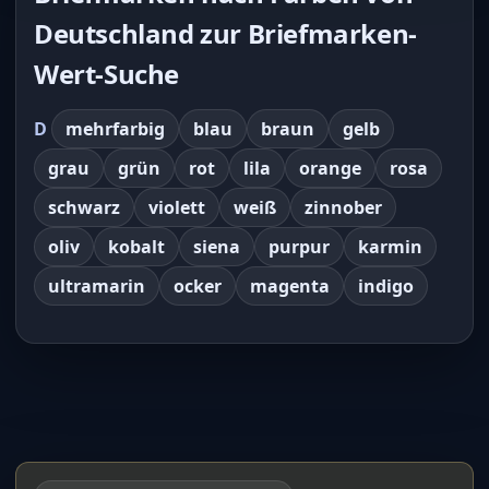
Deutschland zur Briefmarken-
Wert-Suche
D
mehrfarbig
blau
braun
gelb
grau
grün
rot
lila
orange
rosa
schwarz
violett
weiß
zinnober
oliv
kobalt
siena
purpur
karmin
ultramarin
ocker
magenta
indigo