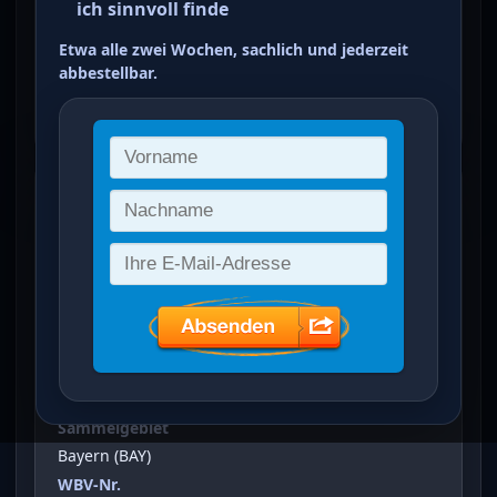
ich sinnvoll finde
bräunlicholiv auf
Etwa alle zwei Wochen, sachlich und jederzeit
mittelchromgelb
abbestellbar.
ein Treffer von 2
90. Geburtstag von Prinzregent
Luitpold
(
40 Pf
)
Vergrößertes Bild bei Klick auf Bild
Ausgabeanlass
90. Geburtstag von Prinzregent Luitpold
Sammelgebiet
Bayern (BAY)
WBV-Nr.