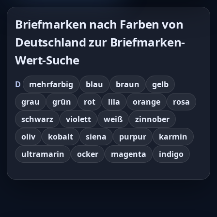
Briefmarken nach Farben von
Deutschland zur Briefmarken-
Wert-Suche
D
mehrfarbig
blau
braun
gelb
grau
grün
rot
lila
orange
rosa
schwarz
violett
weiß
zinnober
oliv
kobalt
siena
purpur
karmin
ultramarin
ocker
magenta
indigo