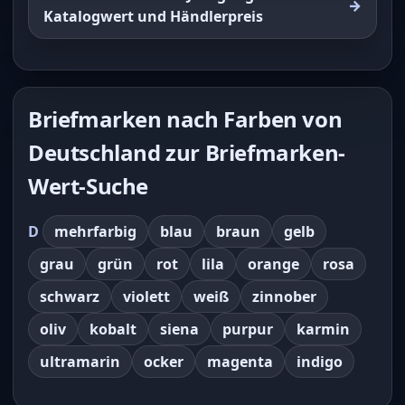
Katalogwert und Händlerpreis
Briefmarken nach Farben von
Deutschland zur Briefmarken-
Wert-Suche
D
mehrfarbig
blau
braun
gelb
grau
grün
rot
lila
orange
rosa
schwarz
violett
weiß
zinnober
oliv
kobalt
siena
purpur
karmin
ultramarin
ocker
magenta
indigo