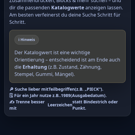
Zusammendrucken, Blocks & mehr suchen – und
dir die passenden
Katalogwerte
anzeigen lassen.
Am besten verfeinerst du deine Suche Schritt für
Schritt.
ℹ️ Hinweis
Der Katalogwert ist eine wichtige
Orientierung – entscheidend ist am Ende auch
die
Erhaltung
(z.B. Zustand, Zähnung,
Stempel, Gummi, Mängel).
🔎 Suche lieber mit
Teilbegriffen
(z.B. „PIECK“).
🗓️ Für ein Jahr nutze z.B.
.1989
(Ausgabedatum).
✍️ Trenne besser
statt Bindestrich oder
Leerzeichen
mit
Punkt.