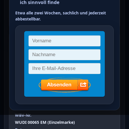
ich sinnvoll finde
M dunkeloliv
Etwa alle zwei Wochen, sachlich und jederzeit
ein Treffer von 3
abbestellbar.
Dienstmarken: Ziffer in Raute
(
50 M
auf 60 Pf M
)
Vergrößertes Bild bei Klick auf Bild
Ausgabeanlass
Dienstmarken: Ziffer in Raute
Sammelgebiet
Württemburg Dienstmarken
WBV-Nr.
WUDI 00065 EM (Einzelmarke)