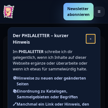
Newsletter
☰
abonnieren
Der PHILALETTER – kurzer
×
Hinweis
Den Katalogwert von
Im
PHILALETTER
schreibe ich dir
deutschen Briefmarken
gelegentlich, wenn ich Inhalte auf dieser
online bestimmen /
Webseite ergänze oder überarbeite oder
wenn ich etwas für sammelwürdig halte.
ermitteln
🧭
Hinweise zu neuen oder geänderten
Seiten
Briefmarke zu Württemburg
📚
Einordnung zu Katalogen,
Dienstmarken Dienstmarken:
Sammelgebieten oder Begriffen
Ziffer in Raute 50 M auf 60 Pf
🔗
Manchmal ein Link oder Hinweis, den