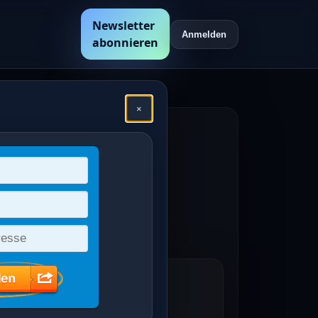
Newsletter
Anmelden
abonnieren
×
hen
en /
n für den