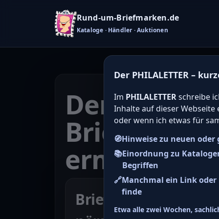
Rund-um-Briefmarken.de
Kataloge · Händler · Auktionen
Der PHILALETTER – kurz
Den Katalo
Im
PHILALETTER
schreibe ic
Inhalte auf dieser Webseite
Briefmarken
oder wenn ich etwas für sa
🧭
Hinweise zu neuen oder 
ermitteln
📚
Einordnung zu Kataloge
Begriffen
🔗
Manchmal ein Link oder H
finde
Briefmarke zu Nordd
Etwa alle zwei Wochen, sachlich