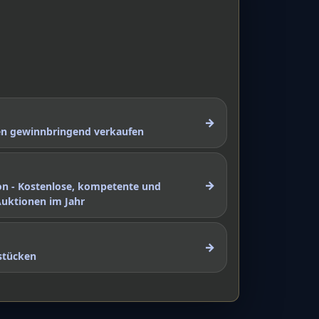
→
nen gewinnbringend verkaufen
→
on - Kostenlose, kompetente und
Auktionen im Jahr
→
stücken