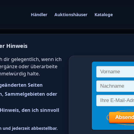
Händler
Auktionshäuser
Kataloge
er Hinweis
gwert von deutsc
h dir gelegentlich, wenn ich
 ergänze oder überarbeite
 online bestimm
mmelwürdig halte.
geänderten Seiten
n, Sammelgebieten oder
inweis, den ich sinnvoll
eutscher Bund (NDP) Freimarke
 und jederzeit abbestellbar.