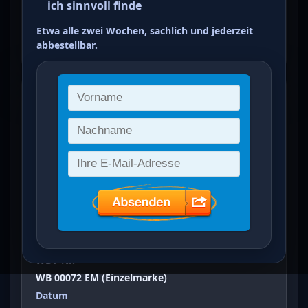
ich sinnvoll finde
dunkelolivgrün
Etwa alle zwei Wochen, sachlich und jederzeit
ein Treffer von 30
abbestellbar.
Wiederaufbau der Berliner
Philharmonie
(
10+5 Pfg
)
Vergrößertes Bild bei Klick auf Bild
Ausgabeanlass
Wiederaufbau der Berliner Philharmonie
Sammelgebiet
Westberlin
WBV-Nr.
WB 00072 EM (Einzelmarke)
Datum