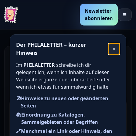
Newsletter
☰
abonnieren
Der PHILALETTER – kurzer
×
Hinweis
Den Katalogwert von
Im
PHILALETTER
schreibe ich dir
deutschen Briefmarken
gelegentlich, wenn ich Inhalte auf dieser
online bestimmen /
Webseite ergänze oder überarbeite oder
wenn ich etwas für sammelwürdig halte.
ermitteln
🧭
Hinweise zu neuen oder geänderten
Seiten
Briefmarke zu Westberlin
📚
Einordnung zu Katalogen,
Wiederaufbau der Berliner
Sammelgebieten oder Begriffen
Philharmonie 10+5 Pfg
🔗
Manchmal ein Link oder Hinweis, den