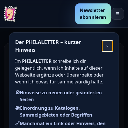
Newsletter
☰
abonnieren
Der PHILALETTER – kurzer
×
Hinweis
Den Katalogwert von
Im
PHILALETTER
schreibe ich dir
deutschen Briefmarken
gelegentlich, wenn ich Inhalte auf dieser
online bestimmen /
Webseite ergänze oder überarbeite oder
wenn ich etwas für sammelwürdig halte.
ermitteln
🧭
Hinweise zu neuen oder geänderten
Seiten
Briefmarke zu
📚
Einordnung zu Katalogen,
Bundesrepublik Deutschland
Sammelgebieten oder Begriffen
(BRD) Historische Bauwerke
🔗
Manchmal ein Link oder Hinweis, den