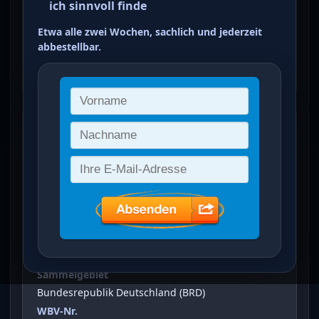
ich sinnvoll finde
Deutschlands 160 C
Etwa alle zwei Wochen, sachlich und jederzeit
mehrfarbig
abbestellbar.
ein Treffer von 2
Historische Bauwerke Deutschlands
(
160 C
)
Vergrößertes Bild bei Klick auf Bild
Ausgabeanlass
Historische Bauwerke Deutschlands
Sammelgebiet
Bundesrepublik Deutschland (BRD)
WBV-Nr.