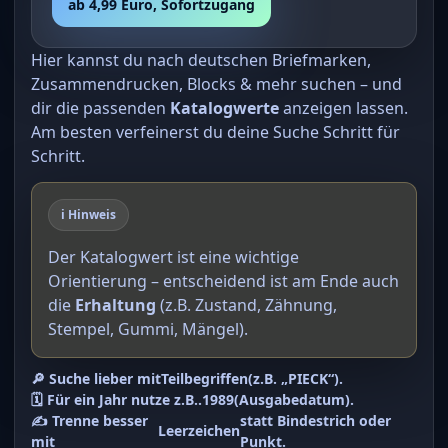
ab 4,99 Euro, Sofortzugang
Hier kannst du nach deutschen Briefmarken,
Zusammendrucken, Blocks & mehr suchen – und
dir die passenden
Katalogwerte
anzeigen lassen.
Am besten verfeinerst du deine Suche Schritt für
Schritt.
ℹ️ Hinweis
Der Katalogwert ist eine wichtige
Orientierung – entscheidend ist am Ende auch
die
Erhaltung
(z.B. Zustand, Zähnung,
Stempel, Gummi, Mängel).
🔎 Suche lieber mit
Teilbegriffen
(z.B. „PIECK“).
🗓️ Für ein Jahr nutze z.B.
.1989
(Ausgabedatum).
✍️ Trenne besser
statt Bindestrich oder
Leerzeichen
mit
Punkt.