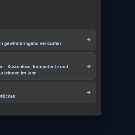
→
nen gewinnbringend verkaufen
→
on - Kostenlose, kompetente und
Auktionen im Jahr
→
stücken