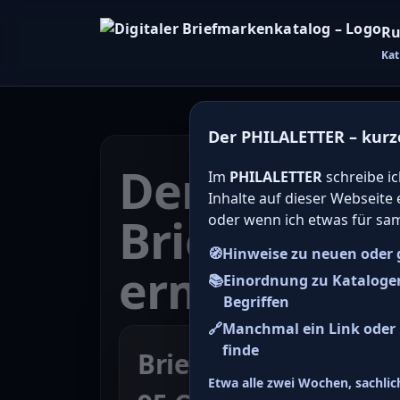
Ru
Kat
Der PHILALETTER – kurz
Den Katalo
Im
PHILALETTER
schreibe ic
Inhalte auf dieser Webseite
Briefmarken
oder wenn ich etwas für sa
🧭
Hinweise zu neuen oder 
ermitteln
📚
Einordnung zu Kataloge
Begriffen
🔗
Manchmal ein Link oder H
finde
Briefmarke zu Bund
Etwa alle zwei Wochen, sachlich