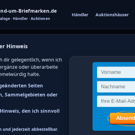
nd-um-Briefmarken.de
Händler
Auktionshäuser
aloge · Händler · Auktionen
er Hinweis
gwert von deutsc
h dir gelegentlich, wenn ich
 ergänze oder überarbeite
 online bestimm
mmelwürdig halte.
geänderten Seiten
n, Sammelgebieten oder
inweis, den ich sinnvoll
esrepublik Deutschland (BRD) 
 und jederzeit abbestellbar.