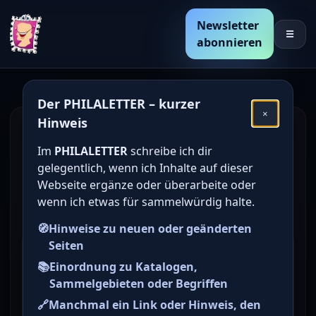
Newsletter
☰
abonnieren
Der PHILALETTER – kurzer
×
Hinweis
Den Katalogwert von
Im
PHILALETTER
schreibe ich dir
deutschen Briefmarken
gelegentlich, wenn ich Inhalte auf dieser
online bestimmen /
Webseite ergänze oder überarbeite oder
wenn ich etwas für sammelwürdig halte.
ermitteln
🧭
Hinweise zu neuen oder geänderten
Seiten
Briefmarke zu Deutsches
📚
Einordnung zu Katalogen,
Reich (DR) eimarken: Adler
Sammelgebieten oder Begriffen
mit großem Brustschild 1/4 Gr
🔗
Manchmal ein Link oder Hinweis, den