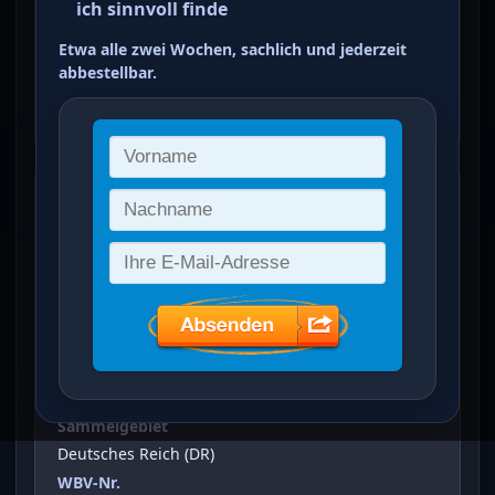
ich sinnvoll finde
grauviolett,
Etwa alle zwei Wochen, sachlich und jederzeit
lebhaftgraupurpur
abbestellbar.
ein Treffer von 15
eimarken: Adler mit großem
Brustschild (
1/4 Gr
)
Vergrößertes Bild bei Klick auf Bild
Ausgabeanlass
eimarken: Adler mit großem Brustschild
Sammelgebiet
Deutsches Reich (DR)
WBV-Nr.