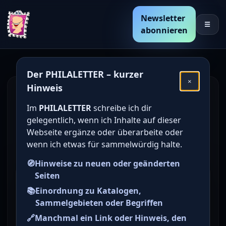
Newsletter
☰
abonnieren
Der PHILALETTER – kurzer
×
Hinweis
Den Katalogwert von
Im
PHILALETTER
schreibe ich dir
deutschen Briefmarken
gelegentlich, wenn ich Inhalte auf dieser
online bestimmen /
Webseite ergänze oder überarbeite oder
wenn ich etwas für sammelwürdig halte.
ermitteln
🧭
Hinweise zu neuen oder geänderten
Seiten
Briefmarke zu Alliierte
📚
Einordnung zu Katalogen,
Gemeinschaftsausgaben
Sammelgebieten oder Begriffen
Freimarken: I.
🔗
Manchmal ein Link oder Hinweis, den