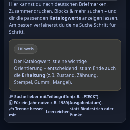
Hier kannst du nach deutschen Briefmarken,
Zusammendrucken, Blocks & mehr suchen – und
dir die passenden
Katalogwerte
anzeigen lassen.
Am besten verfeinerst du deine Suche Schritt für
Schritt.
ℹ️ Hinweis
Der Katalogwert ist eine wichtige
Orientierung – entscheidend ist am Ende auch
die
Erhaltung
(z.B. Zustand, Zähnung,
Stempel, Gummi, Mängel).
🔎 Suche lieber mit
Teilbegriffen
(z.B. „PIECK“).
🗓️ Für ein Jahr nutze z.B.
.1989
(Ausgabedatum).
✍️ Trenne besser
statt Bindestrich oder
Leerzeichen
mit
Punkt.