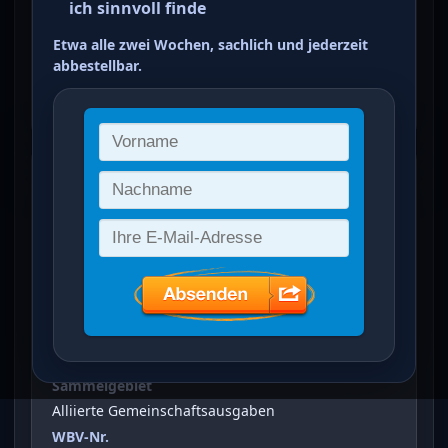
ich sinnvoll finde
Kontrollausgaben 84 Pfg grün
Etwa alle zwei Wochen, sachlich und jederzeit
bis dunkelsmaragdgrün
abbestellbar.
ein Treffer von 30
Freimarken: I. Kontrollausgaben
(84
Pfg)
Vergrößertes Bild bei Klick auf Bild
Ausgabeanlass
Freimarken: I. Kontrollausgaben
Sammelgebiet
Alliierte Gemeinschaftsausgaben
WBV-Nr.