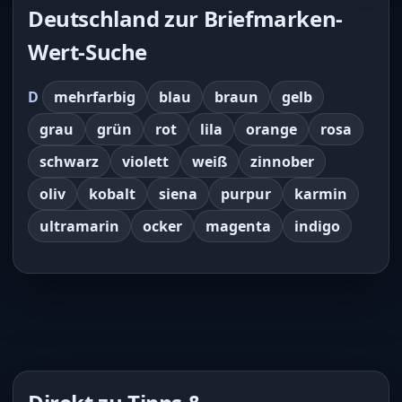
Deutschland zur Briefmarken-
Wert-Suche
D
mehrfarbig
blau
braun
gelb
grau
grün
rot
lila
orange
rosa
schwarz
violett
weiß
zinnober
oliv
kobalt
siena
purpur
karmin
ultramarin
ocker
magenta
indigo