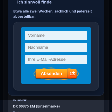
ich sinnvoll finde
grünschwarzgelb
Etwa alle zwei Wochen, sachlich und jederzeit
ein Treffer von 5
abbestellbar.
Deutsche Nothilfe: Landeswappen
(5+5 Pfg)
Vergrößertes Bild bei Klick auf Bild
Ausgabeanlass
Deutsche Nothilfe: Landeswappen
Sammelgebiet
Deutsches Reich (DR)
WBV-Nr.
DR 00375 EM (Einzelmarke)