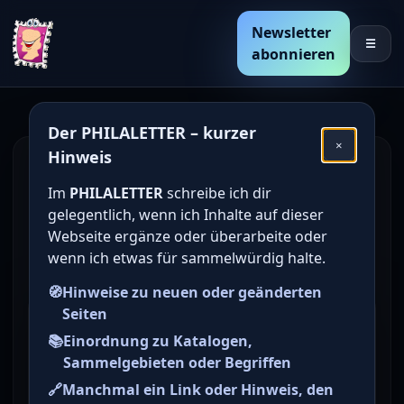
Newsletter
☰
abonnieren
Der PHILALETTER – kurzer
×
Hinweis
Den Katalogwert von
Im
PHILALETTER
schreibe ich dir
deutschen Briefmarken
gelegentlich, wenn ich Inhalte auf dieser
online bestimmen /
Webseite ergänze oder überarbeite oder
wenn ich etwas für sammelwürdig halte.
ermitteln
🧭
Hinweise zu neuen oder geänderten
Seiten
Briefmarke zu Deutsches
📚
Einordnung zu Katalogen,
Reich (DR) Deutsche Nothilfe:
Sammelgebieten oder Begriffen
Landeswappen 5+5 Pfg
🔗
Manchmal ein Link oder Hinweis, den