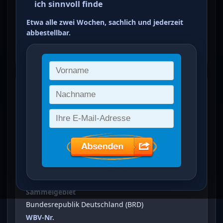
ich sinnvoll finde
Automobile 45+20 C
Etwa alle zwei Wochen, sachlich und jederzeit
mehrfarbig
abbestellbar.
ein Treffer von 37
Wohlfahrt: Oldtimer-Automobile
(45+20 C)
Vergrößertes Bild bei Klick auf Bild
Ausgabeanlass
Wohlfahrt: Oldtimer-Automobile
Sammelgebiet
Bundesrepublik Deutschland (BRD)
WBV-Nr.