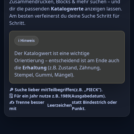
Zusammendrucken, Blocks & mehr suchen – und
dir die passenden
Katalogwerte
anzeigen lassen.
Am besten verfeinerst du deine Suche Schritt für
Schritt.
ℹ️ Hinweis
Der Katalogwert ist eine wichtige
Orientierung – entscheidend ist am Ende auch
die
Erhaltung
(z.B. Zustand, Zähnung,
Stempel, Gummi, Mängel).
🔎 Suche lieber mit
Teilbegriffen
(z.B. „PIECK“).
🗓️ Für ein Jahr nutze z.B.
.1989
(Ausgabedatum).
✍️ Trenne besser
statt Bindestrich oder
Leerzeichen
mit
Punkt.