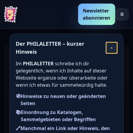
Newsletter
☰
abonnieren
Der PHILALETTER – kurzer
×
Hinweis
Den Katalogwert von
Im
PHILALETTER
schreibe ich dir
deutschen Briefmarken
gelegentlich, wenn ich Inhalte auf dieser
online bestimmen /
Webseite ergänze oder überarbeite oder
wenn ich etwas für sammelwürdig halte.
ermitteln
🧭
Hinweise zu neuen oder geänderten
Seiten
Briefmarke zu
📚
Einordnung zu Katalogen,
Bundesrepublik Deutschland
Sammelgebieten oder Begriffen
(BRD) Wohlfahrt: Oldtimer-
🔗
Manchmal ein Link oder Hinweis, den