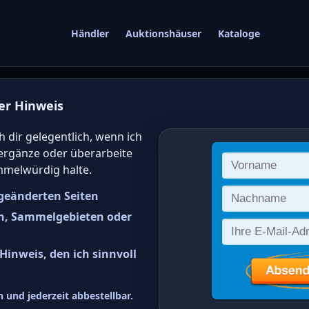
Händler
Auktionshäuser
Kataloge
er Hinweis
gwert von deutsc
h dir gelegentlich, wenn ich
 ergänze oder überarbeite
 online bestimm
mmelwürdig halte.
geänderten Seiten
n, Sammelgebieten oder
inweis, den ich sinnvoll
srepublik Deutschland (BRD) Wo
 und jederzeit abbestellbar.