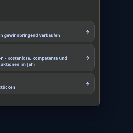
→
nen gewinnbringend verkaufen
→
on - Kostenlose, kompetente und
Auktionen im Jahr
→
stücken