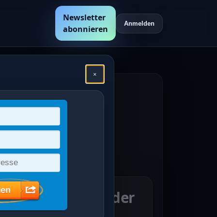
Newsletter
Anmelden
abonnieren
×
hen
en /
hlfahrt: Helfer der