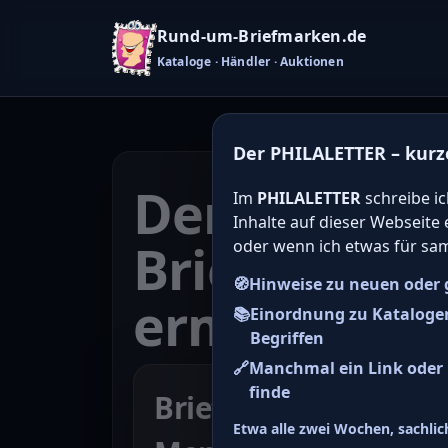
Rund-um-Briefmarken.de
Kataloge · Händler · Auktionen
Der PHILALETTER – kurz
Den Katalo
Im
PHILALETTER
schreibe ic
Inhalte auf dieser Webseite
Briefmarken
oder wenn ich etwas für sa
🧭
Hinweise zu neuen oder 
ermitteln
📚
Einordnung zu Kataloge
Begriffen
🔗
Manchmal ein Link oder H
finde
Briefmarke zu Bunde
Etwa alle zwei Wochen, sachlich