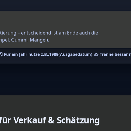
ntierung – entscheidend ist am Ende auch die
mpel, Gummi, Mängel).
🗓️ Für ein Jahr nutze z.B.
.1989
(Ausgabedatum).
✍️ Trenne besser 
 für Verkauf & Schätzung