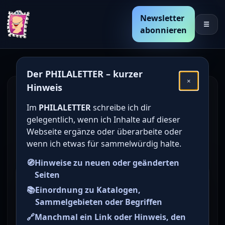
Newsletter
☰
abonnieren
Der PHILALETTER – kurzer
×
Hinweis
Den Katalogwert von
Im
PHILALETTER
schreibe ich dir
deutschen Briefmarken
gelegentlich, wenn ich Inhalte auf dieser
online bestimmen /
Webseite ergänze oder überarbeite oder
wenn ich etwas für sammelwürdig halte.
ermitteln
🧭
Hinweise zu neuen oder geänderten
Seiten
Briefmarke zu Deutsches
📚
Einordnung zu Katalogen,
Reich (DR) Freimarken: Ziffern
Sammelgebieten oder Begriffen
im Kreis 50 Tausend M
🔗
Manchmal ein Link oder Hinweis, den