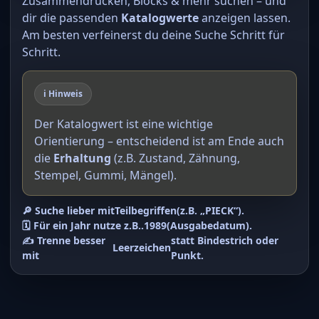
Zusammendrucken, Blocks & mehr suchen – und
dir die passenden
Katalogwerte
anzeigen lassen.
Am besten verfeinerst du deine Suche Schritt für
Schritt.
ℹ️ Hinweis
Der Katalogwert ist eine wichtige
Orientierung – entscheidend ist am Ende auch
die
Erhaltung
(z.B. Zustand, Zähnung,
Stempel, Gummi, Mängel).
🔎 Suche lieber mit
Teilbegriffen
(z.B. „PIECK“).
🗓️ Für ein Jahr nutze z.B.
.1989
(Ausgabedatum).
✍️ Trenne besser
statt Bindestrich oder
Leerzeichen
mit
Punkt.