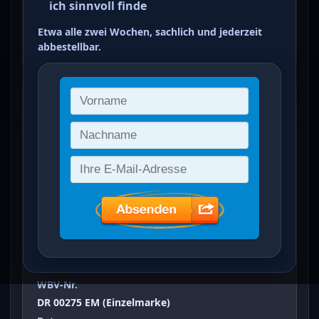
ich sinnvoll finde
dunkelocker bis braunocker
Etwa alle zwei Wochen, sachlich und jederzeit
ein Treffer von 1
abbestellbar.
Freimarken: Ziffern im Kreis
(
50
Tausend M
)
Vergrößertes Bild bei Klick auf Bild
Ausgabeanlass
Freimarken: Ziffern im Kreis
Sammelgebiet
Deutsches Reich (DR)
WBV-Nr.
DR 00275 EM (Einzelmarke)