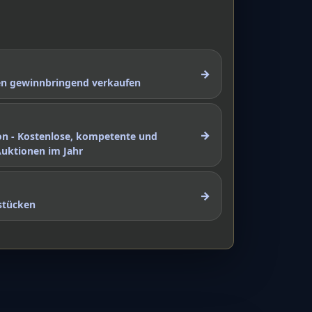
→
nen gewinnbringend verkaufen
→
on - Kostenlose, kompetente und
Auktionen im Jahr
→
stücken