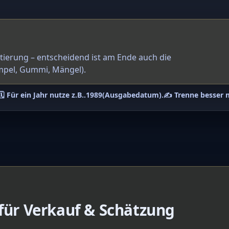
ntierung – entscheidend ist am Ende auch die
mpel, Gummi, Mängel).
🗓️ Für ein Jahr nutze z.B.
.1989
(Ausgabedatum).
✍️ Trenne besser 
 für Verkauf & Schätzung