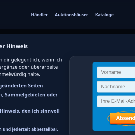
Händler
Auktionshäuser
Kataloge
er Hinweis
gwert von deutsc
h dir gelegentlich, wenn ich
 ergänze oder überarbeite
 online bestimm
mmelwürdig halte.
geänderten Seiten
n, Sammelgebieten oder
inweis, den ich sinnvoll
srepublik Deutschland (BRD) 
 und jederzeit abbestellbar.