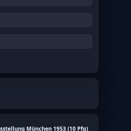
sstellung München 1953
(
10 Pfg
)