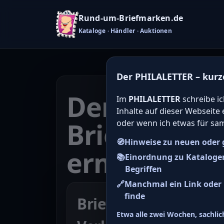
Rund-um-Briefmarken.de
Kataloge · Händler · Auktionen
Der PHILALETTER – kurz
Den Katalo
Im
PHILALETTER
schreibe ic
Inhalte auf dieser Webseite
Briefmarken
oder wenn ich etwas für sa
🧭
Hinweise zu neuen oder 
ermitteln
📚
Einordnung zu Kataloge
Begriffen
🔗
Manchmal ein Link oder H
finde
Briefmarke zu Bunde
Etwa alle zwei Wochen, sachlich