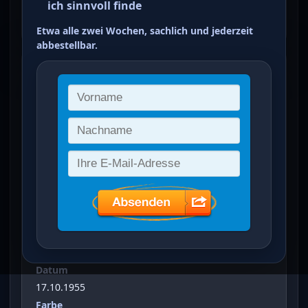
ich sinnvoll finde
ein Treffer von 2
Etwa alle zwei Wochen, sachlich und jederzeit
abbestellbar.
Deutscher Bundestag in Berlin
(
10
Pfg
)
Vergrößertes Bild bei Klick auf Bild
Ausgabeanlass
Deutscher Bundestag in Berlin
Sammelgebiet
Westberlin
WBV-Nr.
WB 00129 EM (Einzelmarke)
Datum
17.10.1955
Farbe