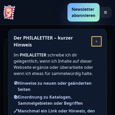
Newsletter
☰
abonnieren
Der PHILALETTER – kurzer
×
Hinweis
Den Katalogwert von
Im
PHILALETTER
schreibe ich dir
deutschen Briefmarken
gelegentlich, wenn ich Inhalte auf dieser
online bestimmen /
Webseite ergänze oder überarbeite oder
wenn ich etwas für sammelwürdig halte.
ermitteln
🧭
Hinweise zu neuen oder geänderten
Seiten
Briefmarke zu Westberlin
📚
Einordnung zu Katalogen,
Deutscher Bundestag in
Sammelgebieten oder Begriffen
Berlin 10 Pfg mehrfarbig
🔗
Manchmal ein Link oder Hinweis, den