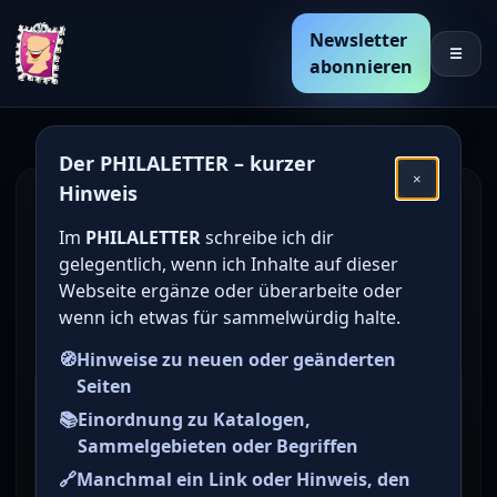
Newsletter
☰
abonnieren
Der PHILALETTER – kurzer
×
Hinweis
Den Katalogwert von
Im
PHILALETTER
schreibe ich dir
deutschen Briefmarken
gelegentlich, wenn ich Inhalte auf dieser
online bestimmen /
Webseite ergänze oder überarbeite oder
wenn ich etwas für sammelwürdig halte.
ermitteln
🧭
Hinweise zu neuen oder geänderten
Seiten
Briefmarke zu
📚
Einordnung zu Katalogen,
Bundesrepublik Deutschland
Sammelgebieten oder Begriffen
(BRD) 100 Jahre German.
🔗
Manchmal ein Link oder Hinweis, den