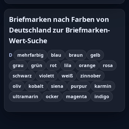
Briefmarken nach Farben von
Deutschland zur Briefmarken-
Wert-Suche
D
mehrfarbig
blau
braun
gelb
grau
grün
rot
lila
orange
rosa
schwarz
violett
weiß
zinnober
oliv
kobalt
siena
purpur
karmin
ultramarin
ocker
magenta
indigo