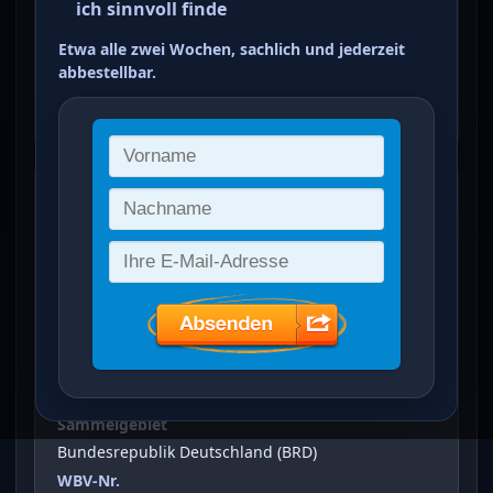
ich sinnvoll finde
Nationalmuseum Nürnberg
Etwa alle zwei Wochen, sachlich und jederzeit
10+5 Pfg olivgrün
abbestellbar.
ein Treffer von 1
100 Jahre German. Nationalmuseum
Nürnberg
(
10+5 Pfg
)
Vergrößertes Bild bei Klick auf Bild
Ausgabeanlass
100 Jahre German. Nationalmuseum Nürnberg
Sammelgebiet
Bundesrepublik Deutschland (BRD)
WBV-Nr.