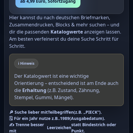
ab 4,99 Euro, Sofortzugang
Hier kannst du nach deutschen Briefmarken,
Zusammendrucken, Blocks & mehr suchen – und
dir die passenden
Katalogwerte
anzeigen lassen.
Am besten verfeinerst du deine Suche Schritt für
Schritt.
ℹ️ Hinweis
Der Katalogwert ist eine wichtige
Orientierung – entscheidend ist am Ende auch
die
Erhaltung
(z.B. Zustand, Zähnung,
Stempel, Gummi, Mängel).
🔎 Suche lieber mit
Teilbegriffen
(z.B. „PIECK“).
🗓️ Für ein Jahr nutze z.B.
.1989
(Ausgabedatum).
✍️ Trenne besser
statt Bindestrich oder
Leerzeichen
mit
Punkt.