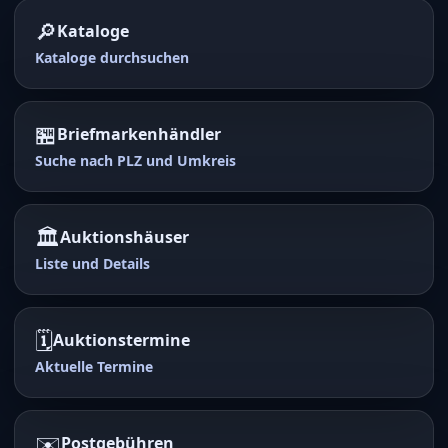
🔎
Kataloge
Kataloge durchsuchen
🏪
Briefmarkenhändler
Suche nach PLZ und Umkreis
🏛️
Auktionshäuser
Liste und Details
🗓️
Auktionstermine
Aktuelle Termine
✉️
Postgebühren