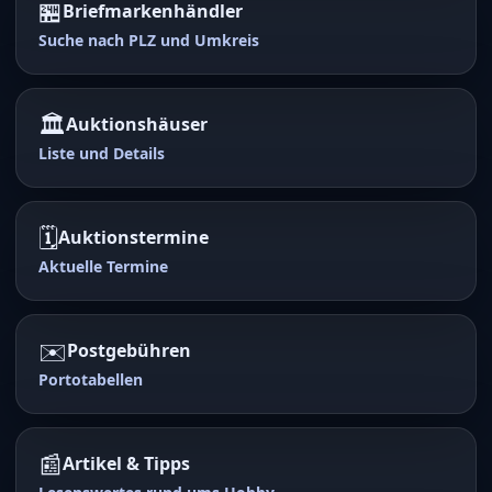
🏪
Briefmarkenhändler
Suche nach PLZ und Umkreis
🏛️
Auktionshäuser
Liste und Details
🗓️
Auktionstermine
Aktuelle Termine
✉️
Postgebühren
Portotabellen
📰
Artikel & Tipps