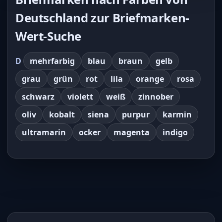
Deutschland zur Briefmarken-
Wert-Suche
D
mehrfarbig
blau
braun
gelb
grau
grün
rot
lila
orange
rosa
schwarz
violett
weiß
zinnober
oliv
kobalt
siena
purpur
karmin
ultramarin
ocker
magenta
indigo