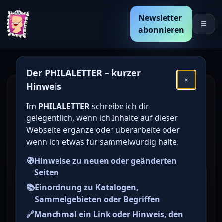
Newsletter
☰
abonnieren
Der PHILALETTER – kurzer
×
Hinweis
Den Katalogwert von
Im
PHILALETTER
schreibe ich dir
deutschen Briefmarken
gelegentlich, wenn ich Inhalte auf dieser
online bestimmen /
Webseite ergänze oder überarbeite oder
wenn ich etwas für sammelwürdig halte.
ermitteln
🧭
Hinweise zu neuen oder geänderten
Seiten
Briefmarke zu Westberlin 40.
📚
Einordnung zu Katalogen,
Jahrestag der Beendigung der
Sammelgebieten oder Begriffen
Blockade Berlins (Berliner
🔗
Manchmal ein Link oder Hinweis, den