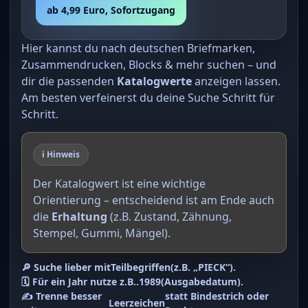
ab 4,99 Euro, Sofortzugang
Hier kannst du nach deutschen Briefmarken,
Zusammendrucken, Blocks & mehr suchen – und
dir die passenden
Katalogwerte
anzeigen lassen.
Am besten verfeinerst du deine Suche Schritt für
Schritt.
ℹ️ Hinweis
Der Katalogwert ist eine wichtige
Orientierung – entscheidend ist am Ende auch
die
Erhaltung
(z.B. Zustand, Zähnung,
Stempel, Gummi, Mängel).
🔎 Suche lieber mit
Teilbegriffen
(z.B. „PIECK“).
🗓️ Für ein Jahr nutze z.B.
.1989
(Ausgabedatum).
✍️ Trenne besser
statt Bindestrich oder
Leerzeichen