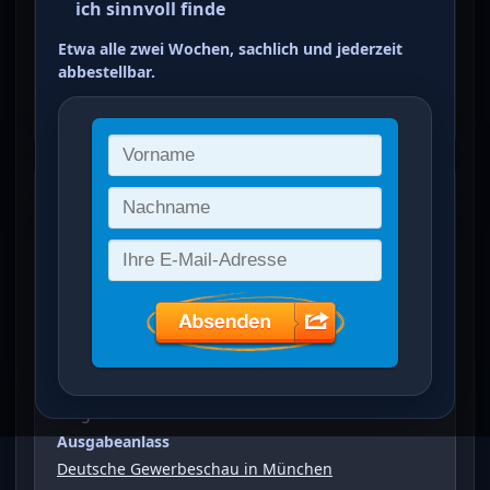
ich sinnvoll finde
1/4 M karminrot bis
Etwa alle zwei Wochen, sachlich und jederzeit
dunkellilarot
abbestellbar.
ein Treffer von 6
Deutsche Gewerbeschau in München
(
1 1/4 M
)
Vergrößertes Bild bei Klick auf Bild
Ausgabeanlass
Deutsche Gewerbeschau in München