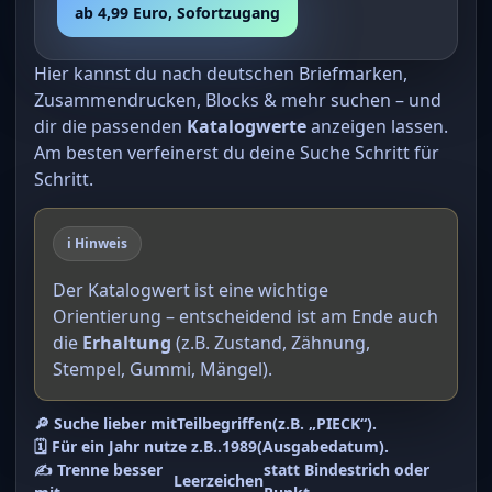
ab 4,99 Euro, Sofortzugang
Hier kannst du nach deutschen Briefmarken,
Zusammendrucken, Blocks & mehr suchen – und
dir die passenden
Katalogwerte
anzeigen lassen.
Am besten verfeinerst du deine Suche Schritt für
Schritt.
ℹ️ Hinweis
Der Katalogwert ist eine wichtige
Orientierung – entscheidend ist am Ende auch
die
Erhaltung
(z.B. Zustand, Zähnung,
Stempel, Gummi, Mängel).
🔎 Suche lieber mit
Teilbegriffen
(z.B. „PIECK“).
🗓️ Für ein Jahr nutze z.B.
.1989
(Ausgabedatum).
✍️ Trenne besser
statt Bindestrich oder
Leerzeichen