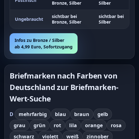
Postfrisch
Bronze, Silber
Silber
sichtbar bei
sichtbar bei
Ungebraucht
Bronze, Silber
Silber
Infos zu Bronze / Silber
ab 4,99 Euro, Sofortzugang
Briefmarken nach Farben von
Deutschland zur Briefmarken-
Wert-Suche
D
mehrfarbig
blau
braun
gelb
grau
grün
rot
lila
orange
rosa
schwarz
violett
weiß
zinnober