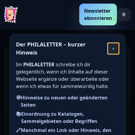
Newsletter
☰
abonnieren
Der PHILALETTER – kurzer
×
Hinweis
Den Katalogwert von
Im
PHILALETTER
schreibe ich dir
deutschen Briefmarken
gelegentlich, wenn ich Inhalte auf dieser
online bestimmen /
Webseite ergänze oder überarbeite oder
wenn ich etwas für sammelwürdig halte.
ermitteln
🧭
Hinweise zu neuen oder geänderten
Seiten
Briefmarke zu Deutsches
📚
Einordnung zu Katalogen,
Reich (DR) Deutsche
Sammelgebieten oder Begriffen
Gewerbeschau in München 1
🔗
Manchmal ein Link oder Hinweis, den