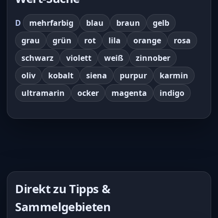
D
mehrfarbig
blau
braun
gelb
grau
grün
rot
lila
orange
rosa
schwarz
violett
weiß
zinnober
oliv
kobalt
siena
purpur
karmin
ultramarin
ocker
magenta
indigo
Direkt zu Tipps &
Sammelgebieten