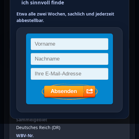
ich sinnvoll finde
und Pflüger 2 M
Etwa alle zwei Wochen, sachlich und jederzeit
dunkelbraunviolett
abbestellbar.
ein Treffer von 4
Freimarken: Ziffern, Arbeiter,
Posthorn und Pflüger
(
2 M
)
Vergrößertes Bild bei Klick auf Bild
Ausgabeanlass
Freimarken: Ziffern, Arbeiter, Posthorn und Pflüger
Sammelgebiet
Deutsches Reich (DR)
WBV-Nr.