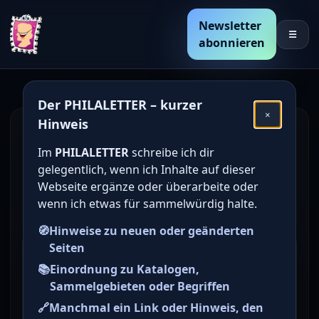
Newsletter
☰
abonnieren
Der PHILALETTER – kurzer
×
Hinweis
Den Katalogwert von
Im
PHILALETTER
schreibe ich dir
deutschen Briefmarken
gelegentlich, wenn ich Inhalte auf dieser
online bestimmen /
Webseite ergänze oder überarbeite oder
wenn ich etwas für sammelwürdig halte.
ermitteln
🧭
Hinweise zu neuen oder geänderten
Seiten
Briefmarke zu Deutsches
📚
Einordnung zu Katalogen,
Reich (DR) Freimarken:
Sammelgebieten oder Begriffen
Ziffern, Arbeiter, Posthorn
🔗
Manchmal ein Link oder Hinweis, den