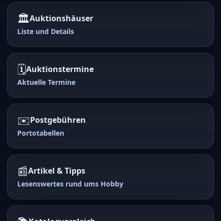
🏛️
Auktionshäuser
Liste und Details
🗓️
Auktionstermine
Aktuelle Termine
✉️
Postgebühren
Portotabellen
📰
Artikel & Tipps
Lesenswertes rund ums Hobby