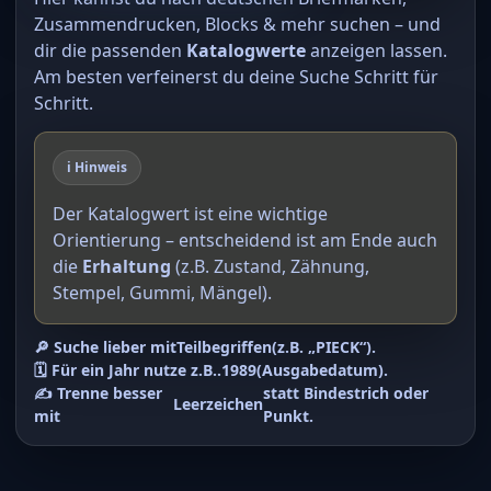
Zusammendrucken, Blocks & mehr suchen – und
dir die passenden
Katalogwerte
anzeigen lassen.
Am besten verfeinerst du deine Suche Schritt für
Schritt.
ℹ️ Hinweis
Der Katalogwert ist eine wichtige
Orientierung – entscheidend ist am Ende auch
die
Erhaltung
(z.B. Zustand, Zähnung,
Stempel, Gummi, Mängel).
🔎 Suche lieber mit
Teilbegriffen
(z.B. „PIECK“).
🗓️ Für ein Jahr nutze z.B.
.1989
(Ausgabedatum).
✍️ Trenne besser
statt Bindestrich oder
Leerzeichen
mit
Punkt.