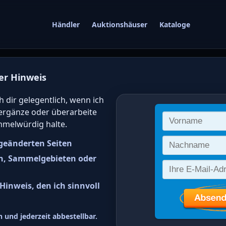
Händler
Auktionshäuser
Kataloge
er Hinweis
gwert von deutsc
h dir gelegentlich, wenn ich
 ergänze oder überarbeite
 online bestimm
mmelwürdig halte.
geänderten Seiten
n, Sammelgebieten oder
inweis, den ich sinnvoll
dorf Freimarken: Je halbes Wa
 und jederzeit abbestellbar.