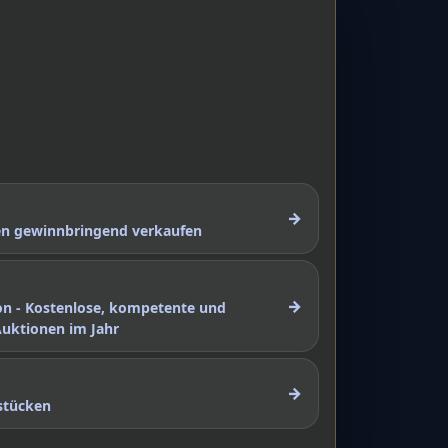
→
nen gewinnbringend verkaufen
→
on - Kostenlose, kompetente und
Auktionen im Jahr
→
stücken