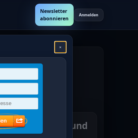
Newsletter
Anmelden
abonnieren
×
hen
en /
ppen von Lübeck und