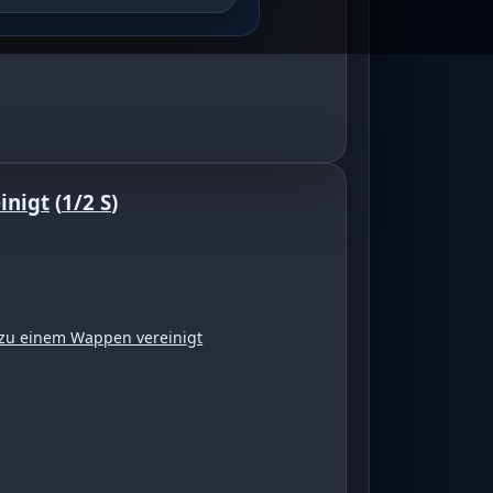
 auf
inigt
(
1/2 S
)
zu einem Wappen vereinigt