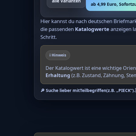
alle Varianten
ab 4,99 Euro, Sofort
Hier kannst du nach deutschen Briefma
die passenden
Katalogwerte
anzeigen la
Schritt.
ℹ️ Hinweis
Der Katalogwert ist eine wichtige Orie
Erhaltung
(z.B. Zustand, Zähnung, Ste
🔎 Suche lieber mit
Teilbegriffen
(z.B. „PIECK“).