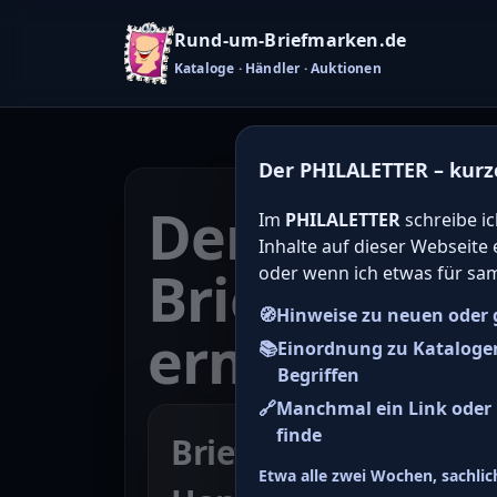
Rund-um-Briefmarken.de
Kataloge · Händler · Auktionen
Der PHILALETTER – kurz
Den Katalo
Im
PHILALETTER
schreibe ic
Inhalte auf dieser Webseite
Briefmarken
oder wenn ich etwas für sa
🧭
Hinweise zu neuen oder 
ermitteln
📚
Einordnung zu Kataloge
Begriffen
🔗
Manchmal ein Link oder H
finde
Briefmarke zu Berge
Etwa alle zwei Wochen, sachlich