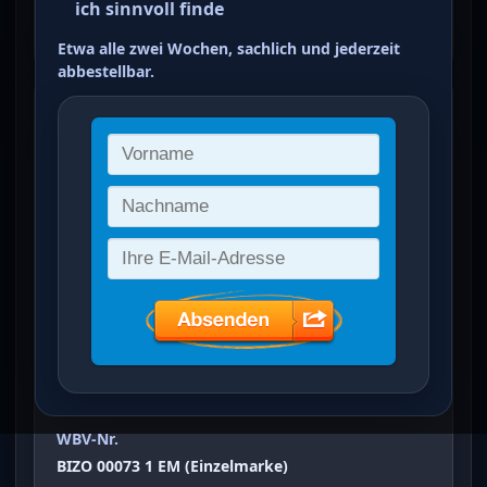
ich sinnvoll finde
ein Treffer von 37
Etwa alle zwei Wochen, sachlich und jederzeit
abbestellbar.
Freimarken: Bauwerke
(
2 Pfg
)
Vergrößertes Bild bei Klick auf Bild
Ausgabeanlass
Freimarken: Bauwerke
Sammelgebiet
Bizone
WBV-Nr.
BIZO 00073 1 EM (Einzelmarke)