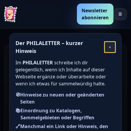
Newsletter
☰
abonnieren
Der PHILALETTER – kurzer
×
Hinweis
Den Katalogwert von
Im
PHILALETTER
schreibe ich dir
deutschen Briefmarken
gelegentlich, wenn ich Inhalte auf dieser
online bestimmen /
Webseite ergänze oder überarbeite oder
wenn ich etwas für sammelwürdig halte.
ermitteln
🧭
Hinweise zu neuen oder geänderten
Seiten
Briefmarke zu Bizone
📚
Einordnung zu Katalogen,
Freimarken: Bauwerke 2 Pfg
Sammelgebieten oder Begriffen
schwarzgrau
🔗
Manchmal ein Link oder Hinweis, den