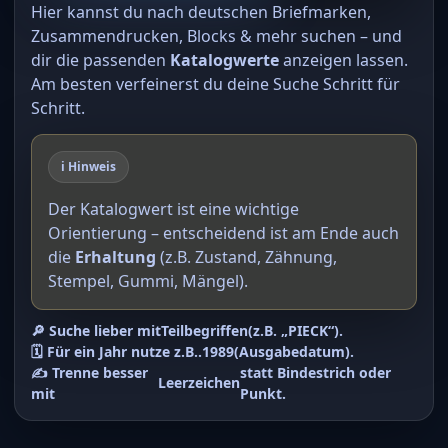
Hier kannst du nach deutschen Briefmarken,
Zusammendrucken, Blocks & mehr suchen – und
dir die passenden
Katalogwerte
anzeigen lassen.
Am besten verfeinerst du deine Suche Schritt für
Schritt.
ℹ️ Hinweis
Der Katalogwert ist eine wichtige
Orientierung – entscheidend ist am Ende auch
die
Erhaltung
(z.B. Zustand, Zähnung,
Stempel, Gummi, Mängel).
🔎 Suche lieber mit
Teilbegriffen
(z.B. „PIECK“).
🗓️ Für ein Jahr nutze z.B.
.1989
(Ausgabedatum).
✍️ Trenne besser
statt Bindestrich oder
Leerzeichen
mit
Punkt.