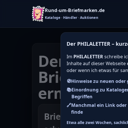
Rund-um-Briefmarken.de
Kataloge · Händler · Auktionen
Der PHILALETTER – kurz
Den Katalo
Im
PHILALETTER
schreibe ic
Inhalte auf dieser Webseite
Briefmarken
oder wenn ich etwas für sa
🧭
Hinweise zu neuen oder 
ermitteln
📚
Einordnung zu Kataloge
Begriffen
🔗
Manchmal ein Link oder H
finde
Briefmarke zu Bayern
Etwa alle zwei Wochen, sachlich