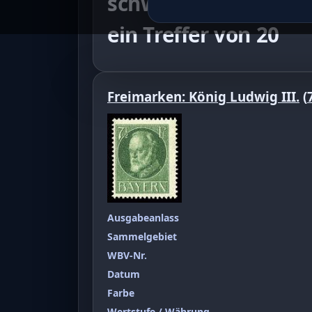
schwärzlichgrün bis
ein Treffer von 20
Freimarken: König Ludwig III.
(
Ausgabeanlass
Sammelgebiet
WBV-Nr.
Datum
Farbe
Wertstufe / Währung