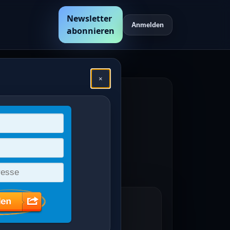
Newsletter
Anmelden
abonnieren
×
hen
en /
 III. 7 1/2 Pf