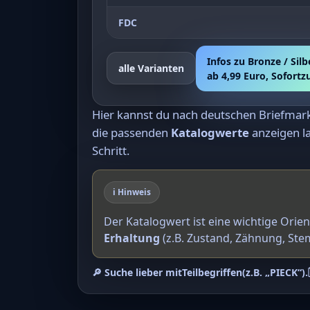
FDC
Infos zu Bronze / Silb
alle Varianten
ab 4,99 Euro, Sofort
Hier kannst du nach deutschen Briefma
die passenden
Katalogwerte
anzeigen la
Schritt.
ℹ️ Hinweis
Der Katalogwert ist eine wichtige Orie
Erhaltung
(z.B. Zustand, Zähnung, Ste
🔎 Suche lieber mit
Teilbegriffen
(z.B. „PIECK“).