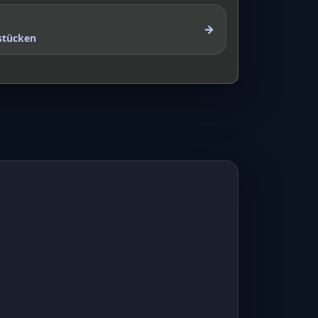
→
stücken