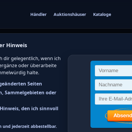
Händler
Auktionshäuser
Kataloge
er Hinweis
gwert von deutsc
h dir gelegentlich, wenn ich
 ergänze oder überarbeite
 online bestimm
mmelwürdig halte.
geänderten Seiten
n, Sammelgebieten oder
inweis, den ich sinnvoll
 (BAY) Freimarken: König Ludwig
 und jederzeit abbestellbar.