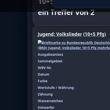
10+5 Pfg mehrfarbig
ein Treffer von 2
Jugend: Volkslieder
(
10+5 Pfg
)
Ausgabeanlass
Sammelgebiet
WBV-Nr.
Datum
Farbe
Wertstufe / Währung
Zähnung
Wasserzeichen
Entwerfer