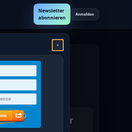
Newsletter
Anmelden
abonnieren
×
hen
en /
gend: Volkslieder