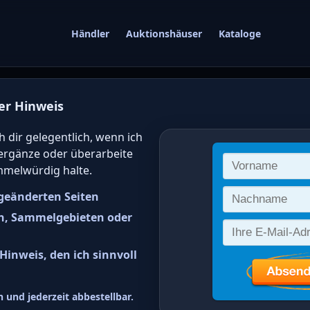
Händler
Auktionshäuser
Kataloge
er Hinweis
gwert von deutsc
h dir gelegentlich, wenn ich
 ergänze oder überarbeite
 online bestimm
mmelwürdig halte.
geänderten Seiten
n, Sammelgebieten oder
inweis, den ich sinnvoll
srepublik Deutschland (BRD) Ju
 und jederzeit abbestellbar.