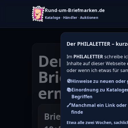
Rund-um-Briefmarken.de
Kataloge · Händler · Auktionen
Der PHILALETTER – kurz
Den Katalo
Im
PHILALETTER
schreibe ic
Inhalte auf dieser Webseite
Briefmarken
oder wenn ich etwas für sa
🧭
Hinweise zu neuen oder 
ermitteln
📚
Einordnung zu Kataloge
Begriffen
🔗
Manchmal ein Link oder H
finde
Briefmarke zu Bunde
Etwa alle zwei Wochen, sachlich