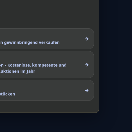
→
nen gewinnbringend verkaufen
→
on - Kostenlose, kompetente und
Auktionen im Jahr
→
stücken