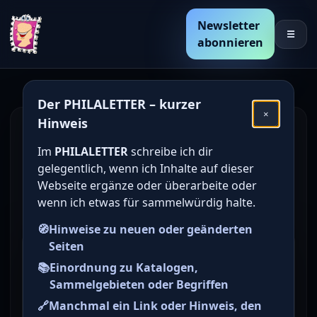
Newsletter
☰
abonnieren
Der PHILALETTER – kurzer
×
Hinweis
Den Katalogwert von
Im
PHILALETTER
schreibe ich dir
deutschen Briefmarken
gelegentlich, wenn ich Inhalte auf dieser
online bestimmen /
Webseite ergänze oder überarbeite oder
wenn ich etwas für sammelwürdig halte.
ermitteln
🧭
Hinweise zu neuen oder geänderten
Seiten
Briefmarke zu Bayern (BAY)
📚
Einordnung zu Katalogen,
Freimarke: Wertziffer im
Sammelgebieten oder Begriffen
Viereck 3 Kr grünlichblau
🔗
Manchmal ein Link oder Hinweis, den