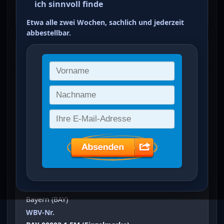
ich sinnvoll finde
ein Treffer von 1654
Etwa alle zwei Wochen, sachlich und jederzeit
abbestellbar.
Freimarke: Wertziffer im Viereck
(
3
Kr
)
Vergrößertes Bild bei Klick auf Bild
Ausgabeanlass
Freimarke: Wertziffer im Viereck
Sammelgebiet
Bayern (BAY)
WBV-Nr.