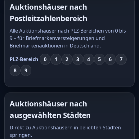
Auktionshäuser nach
Postleitzahlenbereich
Alle Auktionshäuser nach PLZ-Bereichen von 0 bis
9 – für Briefmarkenversteigerungen und
Briefmarkenauktionen in Deutschland.
PLZ-Bereich
0
1
2
3
4
5
6
7
8
9
Auktionshäuser nach
ausgewählten Städten
Direkt zu Auktionshäusern in beliebten Städten
springen.