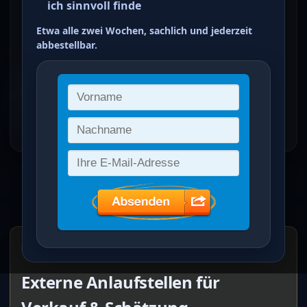
ich sinnvoll finde
derichs_gmbh(at)web.de
Etwa alle zwei Wochen, sachlich und jederzeit
Bemerkung
abbestellbar.
Mitglied
im Bundesverband Deutscher
Briefmarkenversteigerer (
BDB e.V.
)
Homepage
Auktionsseite
🔸 Externe Anlaufstellen (Werbung)
Externe Anlaufstellen für