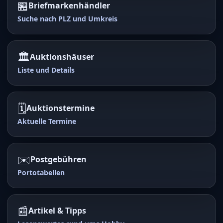
🏪
Briefmarkenhändler
Suche nach PLZ und Umkreis
🏛️
Auktionshäuser
Liste und Details
🗓️
Auktionstermine
Aktuelle Termine
✉️
Postgebühren
Portotabellen
📰
Artikel & Tipps