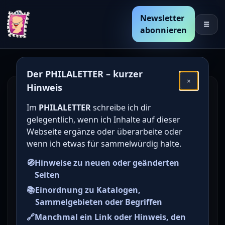
Newsletter
☰
abonnieren
Der PHILALETTER – kurzer
×
Hinweis
Dr. Wilhelm Derichs GmbH
Im
PHILALETTER
schreibe ich dir
gelegentlich, wenn ich Inhalte auf dieser
Briefmarken-Auktionshaus aus Köln
Webseite ergänze oder überarbeite oder
wenn ich etwas für sammelwürdig halte.
Adresse
D-50968 Köln, Bonner Str. 501
🧭
Hinweise zu neuen oder geänderten
Telefon
Seiten
02 21 / 25 76 60 2
📚
Einordnung zu Katalogen,
Fax
Sammelgebieten oder Begriffen
02 21 / 25 76 74 5
🔗
Manchmal ein Link oder Hinweis, den
E-Mail