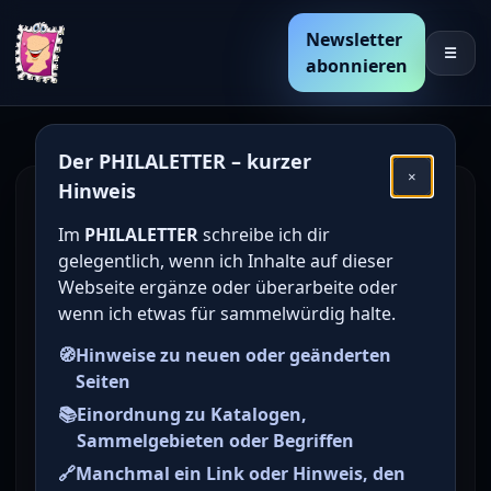
Newsletter
☰
abonnieren
Der PHILALETTER – kurzer
×
Hinweis
Briefmarkenversand Fickert
Im
PHILALETTER
schreibe ich dir
gelegentlich, wenn ich Inhalte auf dieser
Briefmarken-Auktionshaus aus Berlin
Webseite ergänze oder überarbeite oder
wenn ich etwas für sammelwürdig halte.
Adresse
D-12555 Berlin, Kiekebuschstr. 7
🧭
Hinweise zu neuen oder geänderten
Telefon
Seiten
0 30 / 65 33 71 6
📚
Einordnung zu Katalogen,
Fax
Sammelgebieten oder Begriffen
0 30 / 65 33 71 6
🔗
Manchmal ein Link oder Hinweis, den
E-Mail