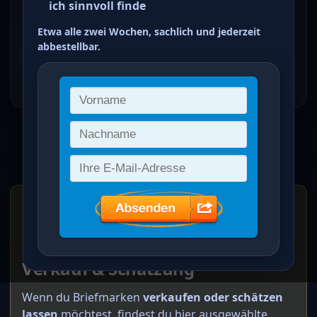
ich sinnvoll finde
krischek1(at)web.de
Etwa alle zwei Wochen, sachlich und jederzeit
Homepage
abbestellbar.
Auktionsseite
🔸 Externe Anlaufstellen (Werbung)
Externe Anlaufstellen für
Verkauf & Schätzung
Wenn du Briefmarken
verkaufen oder schätzen
lassen
möchtest, findest du hier ausgewählte