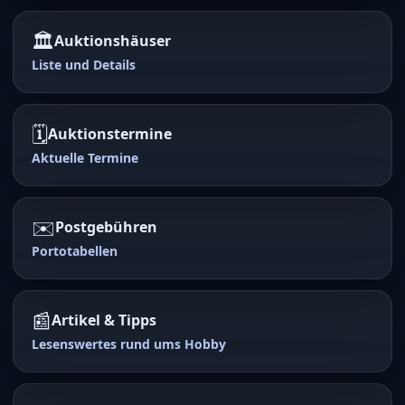
🏛️
Auktionshäuser
Liste und Details
🗓️
Auktionstermine
Aktuelle Termine
✉️
Postgebühren
Portotabellen
📰
Artikel & Tipps
Lesenswertes rund ums Hobby