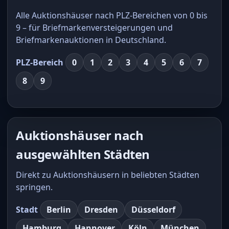
Alle Auktionshäuser nach PLZ-Bereichen von 0 bis
9 – für Briefmarkenversteigerungen und
Briefmarkenauktionen in Deutschland.
PLZ-Bereich
0
1
2
3
4
5
6
7
8
9
Auktionshäuser nach
ausgewählten Städten
Direkt zu Auktionshäusern in beliebten Städten
springen.
Stadt
Berlin
Dresden
Düsseldorf
Hamburg
Hannover
Köln
München